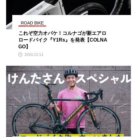
ROAD BIKE
これぞ空力オバケ！コルナゴが新エアロ
ロードバイク『Y1Rs』を発表【COLNA
GO】
2024.12.11