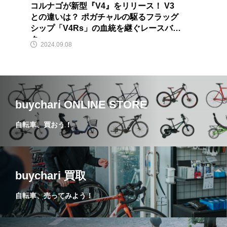
コルナゴが新型『V4』をリリース！ V3
との違いは？ ポガチャルの駆るフラッグ
シップ「V4Rs」の血統を継ぐレースバイ
ク
2024.09.08
buychari ONLINE STORE
自転車、買おう！
buychari 買取
自転車、売ってみよう！