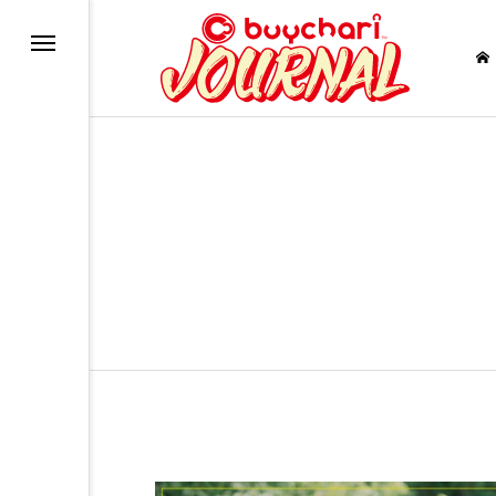
バイク
RE
ー
uTube
NAL?