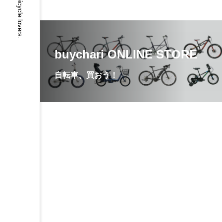
buychari ONLINE STORE
自転車、買おう！