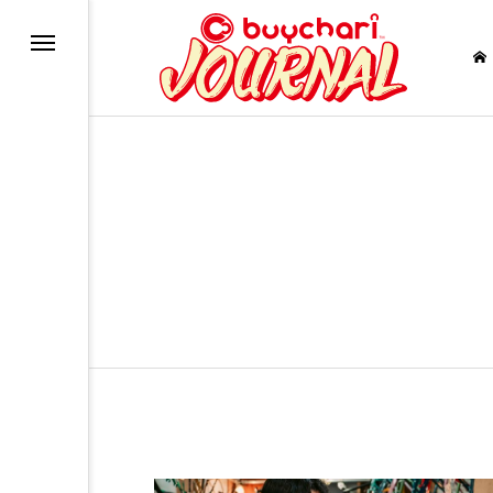
バイク
RE
ー
uTube
NAL?