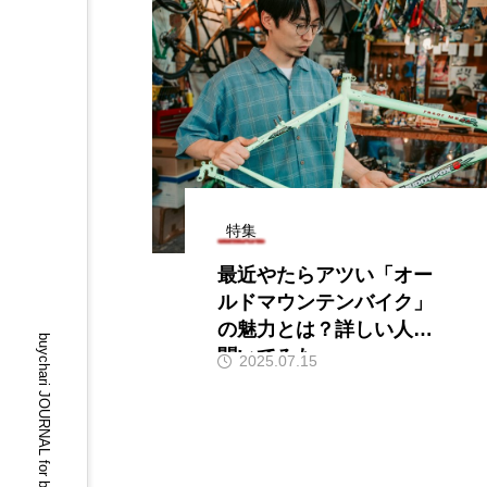
特集
最近やたらアツい「オー
ルドマウンテンバイク」
の魅力とは？詳しい人に
buychari JOURNAL for bicycle lovers.
聞いてみた
2025.07.15