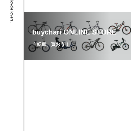
buychari ONLINE STORE
自転車、買おう！