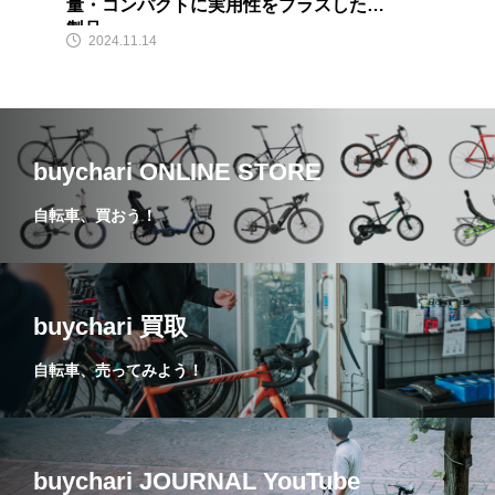
量・コンパクトに実用性をプラスした新
製品
2024.11.14
buychari ONLINE STORE
自転車、買おう！
buychari 買取
自転車、売ってみよう！
buychari JOURNAL YouTube