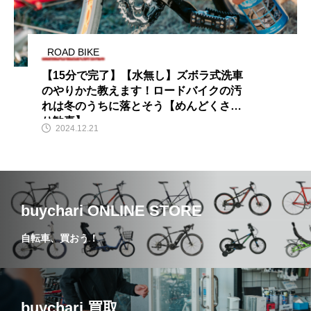
ROAD BIKE
【15分で完了】【水無し】ズボラ式洗車
のやりかた教えます！ロードバイクの汚
れは冬のうちに落とそう【めんどくさが
り歓喜】
2024.12.21
buychari ONLINE STORE
自転車、買おう！
buychari 買取