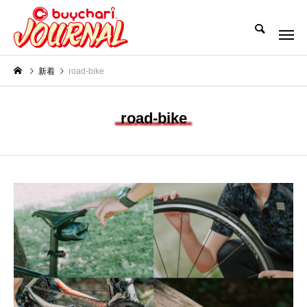
新着
road-bike
road-bike