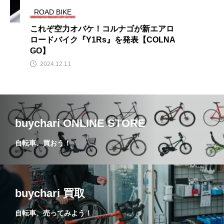
ROAD BIKE
これぞ空力オバケ！コルナゴが新エアロ
ロードバイク『Y1Rs』を発表【COLNA
GO】
2024.12.11
buychari ONLINE STORE
自転車、買おう！
buychari 買取
自転車、売ってみよう！