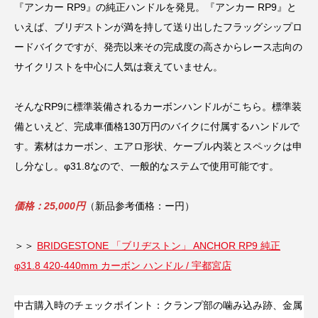
『アンカー RP9』の純正ハンドルを発見。『アンカー RP9』と
いえば、ブリヂストンが満を持して送り出したフラッグシップロ
ードバイクですが、発売以来その完成度の高さからレース志向の
サイクリストを中心に人気は衰えていません。
そんなRP9に標準装備されるカーボンハンドルがこちら。標準装
備といえど、完成車価格130万円のバイクに付属するハンドルで
す。素材はカーボン、エアロ形状、ケーブル内装とスペックは申
し分なし。φ31.8なので、一般的なステムで使用可能です。
価格：25,000円
（新品参考価格：ー円）
＞＞
BRIDGESTONE 「ブリヂストン」 ANCHOR RP9 純正
φ31.8 420-440mm カーボン ハンドル / 宇都宮店
中古購入時のチェックポイント：クランプ部の噛み込み跡、金属