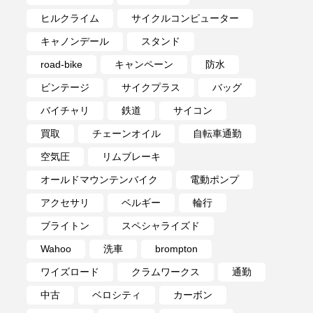
ヒルクライム
サイクルコンピューター
キャノンデール
スタンド
road-bike
キャンペーン
防水
ビンテージ
サイクプラス
バッグ
バイチャリ
鉄道
サイコン
買取
チェーンオイル
自転車通勤
空気圧
リムブレーキ
オールドマウンテンバイク
電動ポンプ
アクセサリ
ベルギー
輪行
ブライトン
スペシャライズド
Wahoo
洗車
brompton
ワイズロード
クラムワークス
通勤
中古
ベロシティ
カーボン