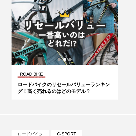
ROAD BIKE
特集
中古
ロードバイクのリセールバリューランキン
「パ
グ！高く売れるのはどのモデル？
ンピ
ざっ
ロードバイク
C-SPORT