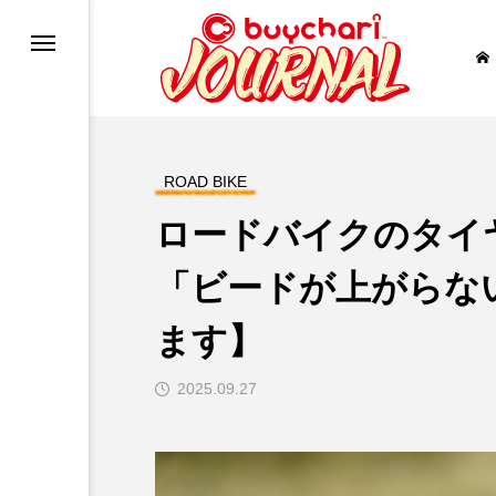
バイク
ROAD BIKE
RE
ー
ロードバイクのタイ
uTube
「ビードが上がらな
ます】
2025.09.27
NAL?