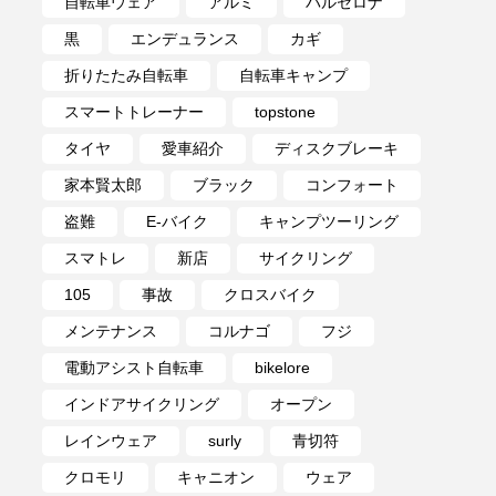
自転車ウェア
アルミ
バルセロナ
黒
エンデュランス
カギ
折りたたみ自転車
自転車キャンプ
スマートトレーナー
topstone
タイヤ
愛車紹介
ディスクブレーキ
家本賢太郎
ブラック
コンフォート
盗難
E-バイク
キャンプツーリング
スマトレ
新店
サイクリング
105
事故
クロスバイク
メンテナンス
コルナゴ
フジ
電動アシスト自転車
bikelore
インドアサイクリング
オープン
レインウェア
surly
青切符
クロモリ
キャニオン
ウェア