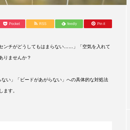
Pocket
RSS
feedly
Pin it
センチがどうしてもはまらない……」「空気を入れて
ありませんか？
KNOWLEDGE
らない」「ビードがあがらない」への具体的な対処法
クリストにもド
買ってはいけないロードバイクって？ 
で使えるモノが
で気をつけたい6つのNG基準
します。