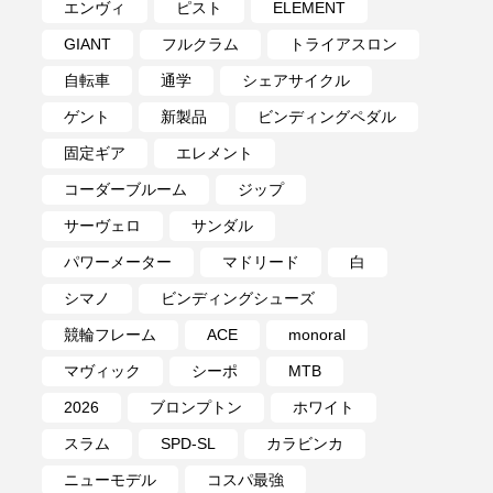
エンヴィ
ピスト
ELEMENT
GIANT
フルクラム
トライアスロン
自転車
通学
シェアサイクル
ゲント
新製品
ビンディングペダル
固定ギア
エレメント
コーダーブルーム
ジップ
サーヴェロ
サンダル
パワーメーター
マドリード
白
シマノ
ビンディングシューズ
競輪フレーム
ACE
monoral
マヴィック
シーポ
MTB
2026
ブロンプトン
ホワイト
スラム
SPD-SL
カラビンカ
ニューモデル
コスパ最強