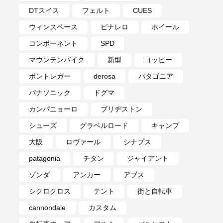
DTスイス
フェルト
CUES
ウィンスペース
ピナレロ
ホイール
コンポーネント
SPD
マウンテンバイク
新型
ヨッピー
ボントレガー
derosa
パタゴニア
パナソニック
ドグマ
カンパニョーロ
ブリヂストン
シューズ
グラベルロード
キャンプ
大阪
ロヴァール
シナプス
patagonia
チタン
ジャイアント
ゾンダ
アンカー
アブス
シクロクロス
テント
街と自転車
cannondale
カスタム