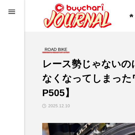
バイク
ROAD BIKE
RE
ー
レース勢じゃないの
uTube
なくなってしまったワ
P505】
2025.12.10
NAL?