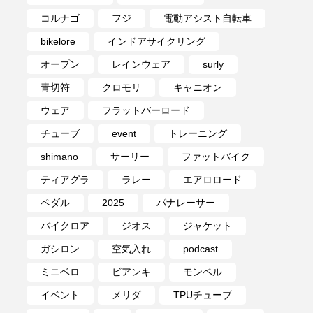
コルナゴ
フジ
電動アシスト自転車
bikelore
インドアサイクリング
オープン
レインウェア
surly
青切符
クロモリ
キャニオン
ウェア
フラットバーロード
チューブ
event
トレーニング
shimano
サーリー
ファットバイク
ティアグラ
ラレー
エアロロード
ペダル
2025
パナレーサー
バイクロア
ジオス
ジャケット
ガシロン
空気入れ
podcast
ミニベロ
ビアンキ
モンベル
イベント
メリダ
TPUチューブ