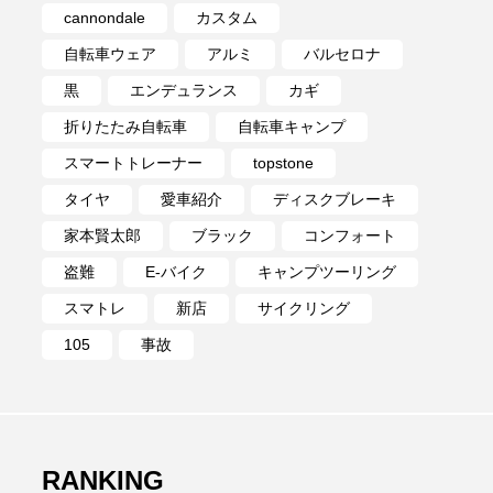
cannondale
カスタム
自転車ウェア
アルミ
バルセロナ
黒
エンデュランス
カギ
折りたたみ自転車
自転車キャンプ
スマートトレーナー
topstone
タイヤ
愛車紹介
ディスクブレーキ
家本賢太郎
ブラック
コンフォート
盗難
E-バイク
キャンプツーリング
スマトレ
新店
サイクリング
105
事故
RANKING