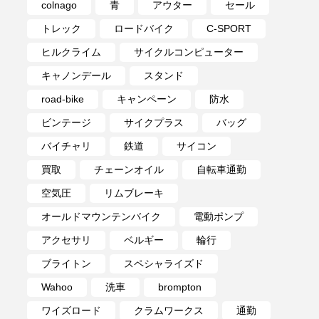
colnago
青
アウター
セール
トレック
ロードバイク
C-SPORT
ヒルクライム
サイクルコンピューター
キャノンデール
スタンド
road-bike
キャンペーン
防水
ビンテージ
サイクプラス
バッグ
バイチャリ
鉄道
サイコン
買取
チェーンオイル
自転車通勤
空気圧
リムブレーキ
オールドマウンテンバイク
電動ポンプ
アクセサリ
ベルギー
輪行
ブライトン
スペシャライズド
Wahoo
洗車
brompton
ワイズロード
クラムワークス
通勤