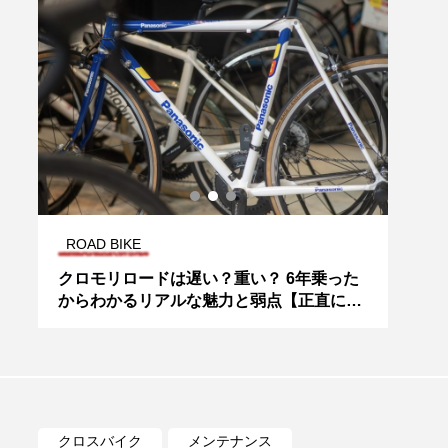
ROAD BIKE
MINI
ロ
クロモリロードは遅い？重い？ 6年乗った
ハイ
からわかるリアルな魅力と弱点【正直に話
英国
します】おすすめ厳選5モデルも！
トリ
クロスバイク
メンテナンス