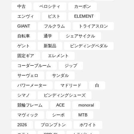
中古
ベロシティ
カーボン
エンヴィ
ピスト
ELEMENT
GIANT
フルクラム
トライアスロン
自転車
通学
シェアサイクル
ゲント
新製品
ビンディングペダル
固定ギア
エレメント
コーダーブルーム
ジップ
サーヴェロ
サンダル
パワーメーター
マドリード
白
シマノ
ビンディングシューズ
競輪フレーム
ACE
monoral
マヴィック
シーポ
MTB
2026
ブロンプトン
ホワイト