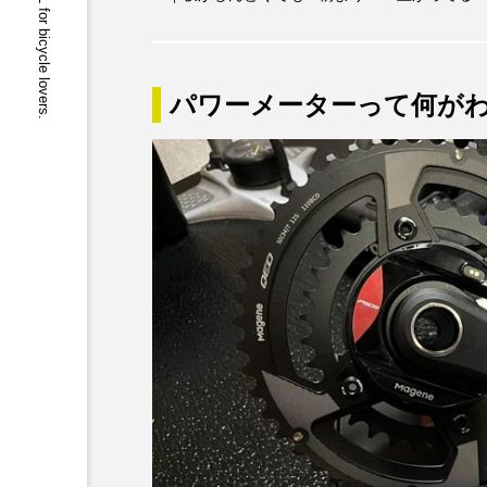
buychari JOURNAL for bicycle lovers.
パワーメーターって何が