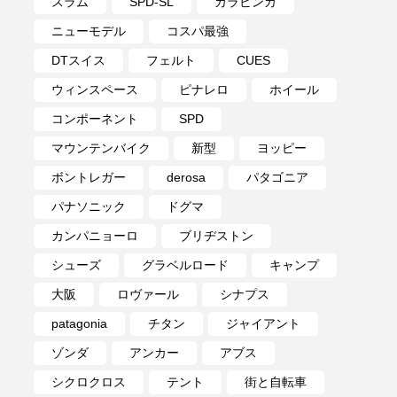
スラム
SPD-SL
カラビンカ
ニューモデル
コスパ最強
DTスイス
フェルト
CUES
ウィンスペース
ピナレロ
ホイール
コンポーネント
SPD
マウンテンバイク
新型
ヨッピー
ボントレガー
derosa
パタゴニア
パナソニック
ドグマ
カンパニョーロ
ブリヂストン
シューズ
グラベルロード
キャンプ
大阪
ロヴァール
シナプス
patagonia
チタン
ジャイアント
ゾンダ
アンカー
アブス
シクロクロス
テント
街と自転車