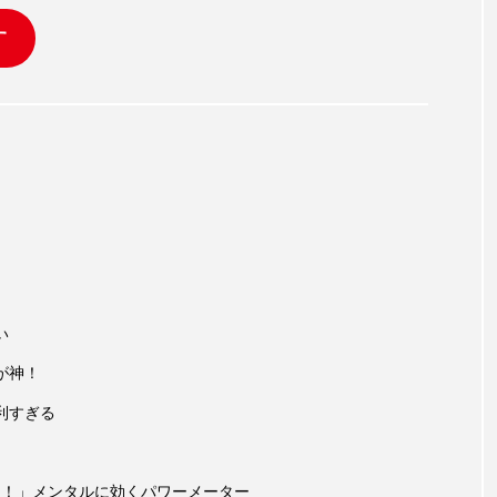
す
い
が神！
利すぎる
…！」メンタルに効くパワーメーター