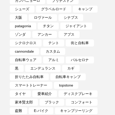
カンパニョーロ
ブリヂストン
シューズ
グラベルロード
キャンプ
大阪
ロヴァール
シナプス
patagonia
チタン
ジャイアント
ゾンダ
アンカー
アブス
シクロクロス
テント
街と自転車
cannondale
カスタム
自転車ウェア
アルミ
バルセロナ
黒
エンデュランス
カギ
折りたたみ自転車
自転車キャンプ
スマートトレーナー
topstone
タイヤ
愛車紹介
ディスクブレーキ
家本賢太郎
ブラック
コンフォート
盗難
E-バイク
キャンプツーリング