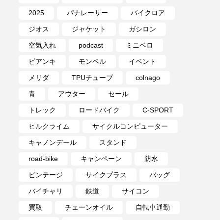
2025
パナレーサー
バイクロア
ジオス
ジャケット
ガシロン
空気入れ
podcast
ミニベロ
ビアンキ
モンベル
イベント
メリダ
TPUチューブ
colnago
青
アウター
セール
トレック
ロードバイク
C-SPORT
ヒルクライム
サイクルコンピューター
キャノンデール
スタンド
road-bike
キャンペーン
防水
ビンテージ
サイクプラス
バッグ
バイチャリ
鉄道
サイコン
買取
チェーンオイル
自転車通勤