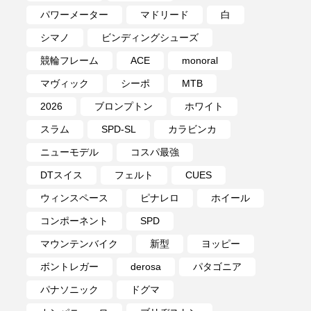
パワーメーター
マドリード
白
シマノ
ビンディングシューズ
競輪フレーム
ACE
monoral
マヴィック
シーポ
MTB
2026
ブロンプトン
ホワイト
スラム
SPD-SL
カラビンカ
ニューモデル
コスパ最強
DTスイス
フェルト
CUES
ウィンスペース
ピナレロ
ホイール
コンポーネント
SPD
マウンテンバイク
新型
ヨッピー
ボントレガー
derosa
パタゴニア
パナソニック
ドグマ