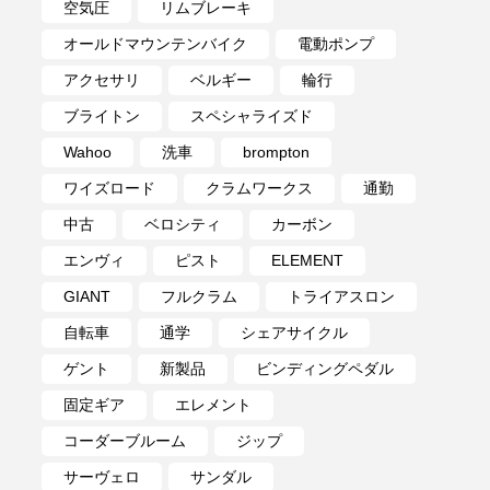
空気圧
リムブレーキ
オールドマウンテンバイク
電動ポンプ
アクセサリ
ベルギー
輪行
ブライトン
スペシャライズド
Wahoo
洗車
brompton
ワイズロード
クラムワークス
通勤
中古
ベロシティ
カーボン
エンヴィ
ピスト
ELEMENT
GIANT
フルクラム
トライアスロン
自転車
通学
シェアサイクル
ゲント
新製品
ビンディングペダル
固定ギア
エレメント
コーダーブルーム
ジップ
サーヴェロ
サンダル