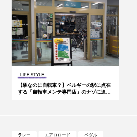
LIFE STYLE
ROA
か
【駅なのに自転車？】ベルギーの駅に点在
支持率
P
する「自転車メンテ専門店」のナゾに迫
イク
る！【家本賢太郎の“世界の自転車とまち
法も
づくり” #04】
ラレー
エアロロード
ペダル