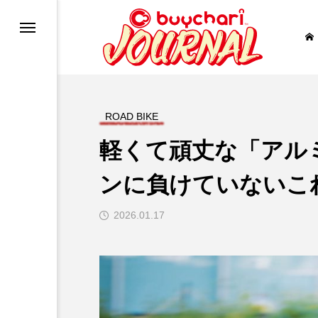
バイク
ROAD BIKE
RE
ー
軽くて頑丈な「アル
uTube
ンに負けていないこ
2026.01.17
NAL?