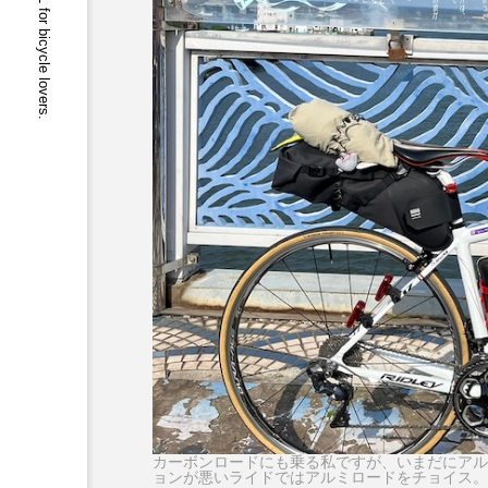
buychari JOURNAL for bicycle lovers.
カーボンロードにも乗る私ですが、いまだにアル
ョンが悪いライドではアルミロードをチョイス。