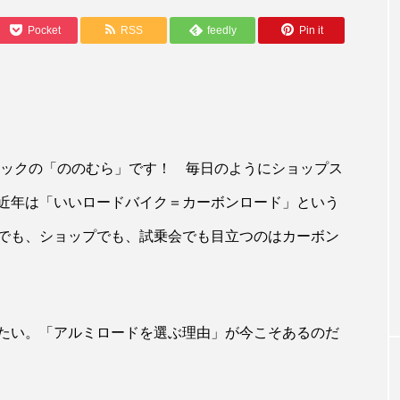
Pocket
RSS
feedly
Pin it
ックの「ののむら」です！ 毎日のようにショップス
近年は「いいロードバイク＝カーボンロード」という
ROAD BIKE
でも、ショップでも、試乗会でも目立つのはカーボン
5」搭載のロードバ
【快適なのに、速く進む】ブリヂストン
クに手に入れる方
ら「アンカーRE8」衝撃デビュー！【R
9、RP8のノウハウ注入】
たい。「アルミロードを選ぶ理由」が今こそあるのだ