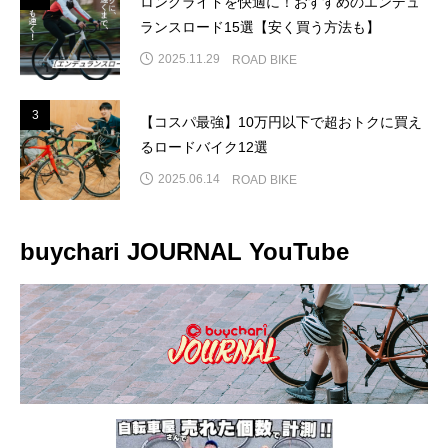
ロングライドを快適に！おすすめのエンデュ
ランスロード15選【安く買う方法も】
2025.11.29
ROAD BIKE
3
3
【コスパ最強】10万円以下で超おトクに買え
るロードバイク12選
2025.06.14
ROAD BIKE
buychari JOURNAL YouTube