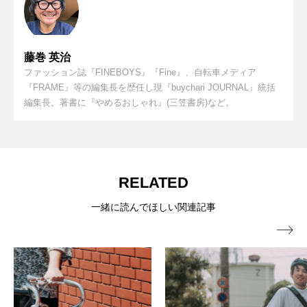
ドンピシャだった！【自転車で使えるモ
ノがざっくざく】
最近やたらアツい「オールドマウンテン
2025.07.15
バイク」の魅力とは？詳しい人に聞いて
藤巻 英治
みた
ファッション誌『FINEBOYS』『Fine』、自転車メディア
トライアスロン好き寄っといで！ワイズ
『FRAME』等の編集長を歴任し現『buychari JOURNAL』統括
2025.04.25
ロード新橋店がリニューアルOPEN
編集長。著書に『やめるおしゃれ』(三笠書房)など。
競輪フレームで組んだピストバイクの魅
2024.11.08
力とは？カラビンカ乗りが偏愛ぶりを語
ります！
RELATED
一緒に読んでほしい関連記事
