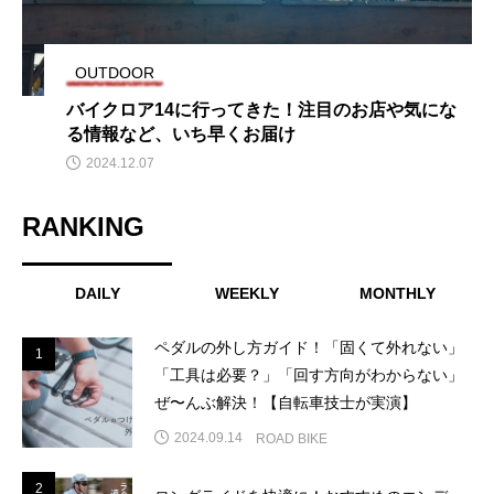
OUTDOOR
バイクロア14に行ってきた！注目のお店や気にな
る情報など、いち早くお届け
2024.12.07
RANKING
DAILY
WEEKLY
MONTHLY
ペダルの外し方ガイド！「固くて外れない」
1
1
「工具は必要？」「回す方向がわからない」
ぜ〜んぶ解決！【自転車技士が実演】
2024.09.14
ROAD BIKE
2
2