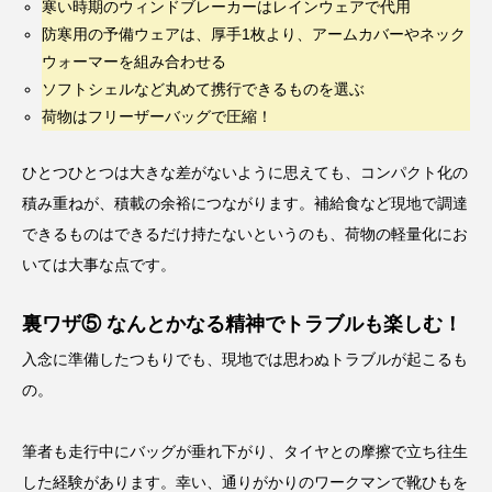
寒い時期のウィンドブレーカーはレインウェアで代用
防寒用の予備ウェアは、厚手1枚より、アームカバーやネック
ウォーマーを組み合わせる
ソフトシェルなど丸めて携行できるものを選ぶ
荷物はフリーザーバッグで圧縮！
ひとつひとつは大きな差がないように思えても、コンパクト化の
積み重ねが、積載の余裕につながります。補給食など現地で調達
できるものはできるだけ持たないというのも、荷物の軽量化にお
いては大事な点です。
裏ワザ⑤ なんとかなる精神でトラブルも楽しむ！
入念に準備したつもりでも、現地では思わぬトラブルが起こるも
の。
筆者も走行中にバッグが垂れ下がり、タイヤとの摩擦で立ち往生
した経験があります。幸い、通りがかりのワークマンで靴ひもを