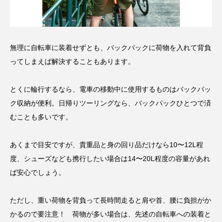
無理に自転車に装着せずとも、バックパックに荷物を入れて背負
ってしまえば解決することもあります。
とくに輪行するなら、電車の移動中に使用するものはバックパッ
ク収納が便利。日帰りツーリングなら、バックパックひとつで済
むことも多いです。
あくまで目安ですが、貴重品と身の回り品だけなら10〜12L程
度、シューズなども携行したい場合は14〜20L程度の容量があれ
ば安心でしょう。
ただし、重い荷物を背負って長時間走ると肩や首、腰に負担がか
かるので要注意！ 荷物が多い場合は、先述の自転車への装着と